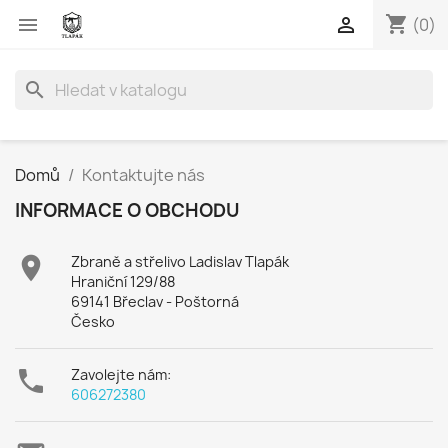
shopping_cart


(0)
search
Domů
Kontaktujte nás
INFORMACE O OBCHODU

Zbraně a střelivo Ladislav Tlapák
Hraniční 129/88
69141 Břeclav - Poštorná
Česko

Zavolejte nám:
606272380