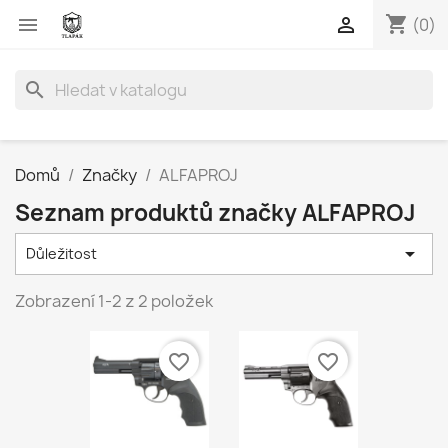
shopping_cart


(0)
search
Domů
Značky
ALFAPROJ
Seznam produktů značky ALFAPROJ

Důležitost
Zobrazení 1-2 z 2 položek
favorite_border
favorite_border