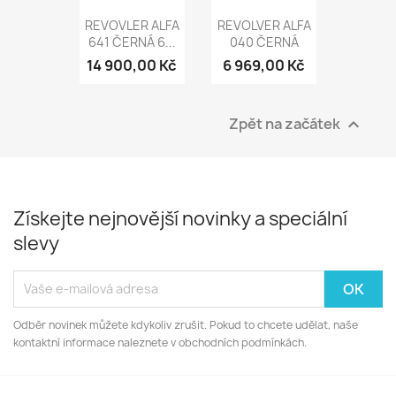
REVOVLER ALFA
REVOLVER ALFA
641 ČERNÁ 6...
040 ČERNÁ
14 900,00 Kč
6 969,00 Kč
Zpět na začátek

Získejte nejnovější novinky a speciální
slevy
Odběr novinek můžete kdykoliv zrušit. Pokud to chcete udělat, naše
kontaktní informace naleznete v obchodních podmínkách.