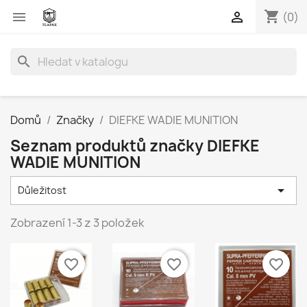
shopping_cart


(0)
search
Domů
Značky
DIEFKE WADIE MUNITION
Seznam produktů značky DIEFKE
WADIE MUNITION

Důležitost
Zobrazení 1-3 z 3 položek
favorite_border
favorite_border
favorite_border